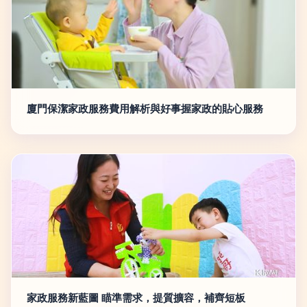
廈門保潔家政服務費用解析與好事握家政的貼心服務
家政服務新藍圖 瞄準需求，提質擴容，補齊短板