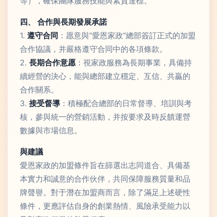
等），確保團隊服務技能與素質達標。
四、 合作與長期發展承諾
1.
遵守合同
：愿意與“愛恩家政”總部簽訂正式的加盟
合作協議，并嚴格遵守合同中的各項條款。
2.
長期合作意愿
：視家政服務為長期事業，具備持
續經營的決心，能與總部建立穩定、互信、共贏的
合作關系。
3.
接受督導
：積極配合總部的日常督導、培訓與考
核，參與統一的營銷活動，并按要求及時反饋運營
數據與市場信息。
與建議
愛恩家政的加盟條件旨在篩選出志同道合、具備基
本實力和誠意的合作伙伴，共同保障服務質量和品
牌聲譽。對于潛在加盟商而言，除了滿足上述硬性
條件，更應評估自身的創業熱情、風險承受能力以