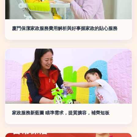
廈門保潔家政服務費用解析與好事握家政的貼心服務
家政服務新藍圖 瞄準需求，提質擴容，補齊短板