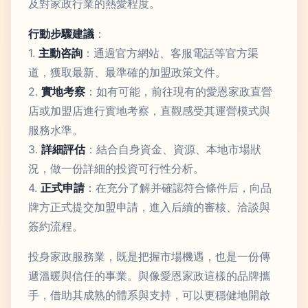
及對家政行業的熱愛程度。
行動步驟建議
：
1.
主動咨詢
：通過官方網站、客服電話等官方渠
道，獲取最新、最準確的加盟政策文件。
2.
實地考察
：如有可能，前往現有的愛恩家政直營
店或加盟店進行實地考察，直觀感受其運營模式與
服務水準。
3.
詳細評估
：結合自身資金、資源、本地市場狀
況，做一份詳細的投資可行性分析。
4.
正式申請
：在充分了解并確認符合條件后，向品
牌方正式提交加盟申請，進入后續的審核、洽談與
簽約流程。
投身家政服務業，既是把握市場機遇，也是一份傳
遞溫暖與信任的事業。與像愛恩家政這樣的品牌攜
手，借助其成熟的體系與支持，可以更穩健地開啟