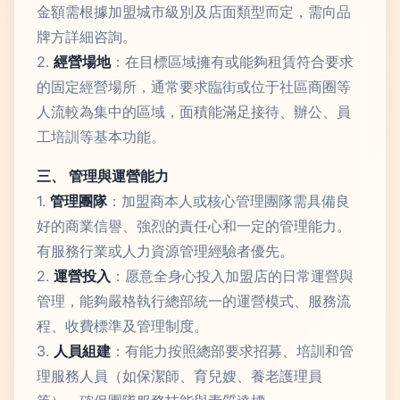
金額需根據加盟城市級別及店面類型而定，需向品
牌方詳細咨詢。
2.
經營場地
：在目標區域擁有或能夠租賃符合要求
的固定經營場所，通常要求臨街或位于社區商圈等
人流較為集中的區域，面積能滿足接待、辦公、員
工培訓等基本功能。
三、 管理與運營能力
1.
管理團隊
：加盟商本人或核心管理團隊需具備良
好的商業信譽、強烈的責任心和一定的管理能力。
有服務行業或人力資源管理經驗者優先。
2.
運營投入
：愿意全身心投入加盟店的日常運營與
管理，能夠嚴格執行總部統一的運營模式、服務流
程、收費標準及管理制度。
3.
人員組建
：有能力按照總部要求招募、培訓和管
理服務人員（如保潔師、育兒嫂、養老護理員